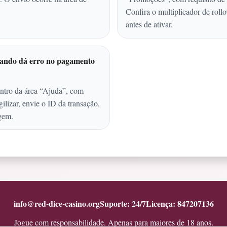
Confira o multiplicador de rollo
antes de ativar.
uando dá erro no pagamento
entro da área “Ajuda”, com
gilizar, envie o ID da transação,
gem.
info@red-dice-casino.org
Suporte: 24/7
Licença: 847207136
Jogue com responsabilidade. Apenas para maiores de 18 anos.