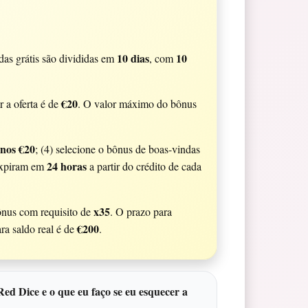
10 dias
10
das grátis são divididas em
, com
€20
r a oferta é de
. O valor máximo do bônus
enos €20
; (4) selecione o bônus de boas-vindas
24 horas
 expiram em
a partir do crédito de cada
x35
ônus com requisito de
. O prazo para
€200
ra saldo real é de
.
ed Dice e o que eu faço se eu esquecer a