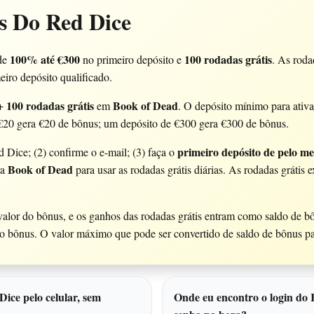
s Do Red Dice
100% até €300
100 rodadas grátis
de
no primeiro depósito e
. As roda
eiro depósito qualificado.
100 rodadas grátis
Book of Dead
+
em
. O depósito mínimo para ativa
 €20 gera €20 de bônus; um depósito de €300 gera €300 de bônus.
primeiro depósito de pelo m
 Dice; (2) confirme o e-mail; (3) faça o
Book of Dead
ra
para usar as rodadas grátis diárias. As rodadas grátis
valor do bônus, e os ganhos das rodadas grátis entram como saldo de b
o bônus. O valor máximo que pode ser convertido de saldo de bônus pa
ice pelo celular, sem
Onde eu encontro o login do R