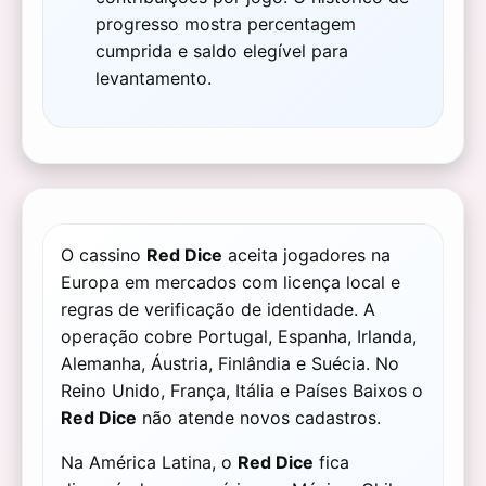
progresso mostra percentagem
cumprida e saldo elegível para
levantamento.
O cassino
Red Dice
aceita jogadores na
Europa em mercados com licença local e
regras de verificação de identidade. A
operação cobre Portugal, Espanha, Irlanda,
Alemanha, Áustria, Finlândia e Suécia. No
Reino Unido, França, Itália e Países Baixos o
Red Dice
não atende novos cadastros.
Na América Latina, o
Red Dice
fica