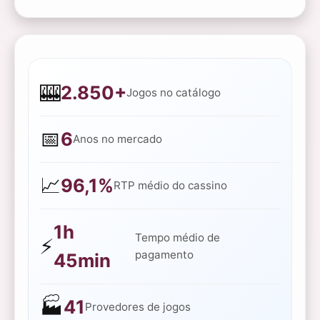
🎰
2.850+
Jogos no catálogo
📅
6
Anos no mercado
📈
96,1%
RTP médio do cassino
1h
Tempo médio de
⚡
pagamento
45min
🏭
41
Provedores de jogos