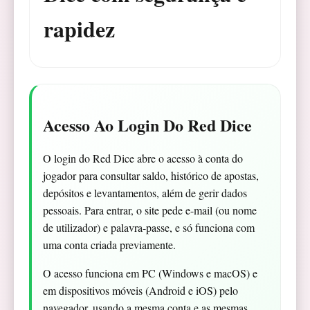
rapidez
Acesso Ao Login Do Red Dice
O login do Red Dice abre o acesso à conta do
jogador para consultar saldo, histórico de apostas,
depósitos e levantamentos, além de gerir dados
pessoais. Para entrar, o site pede e-mail (ou nome
de utilizador) e palavra-passe, e só funciona com
uma conta criada previamente.
O acesso funciona em PC (Windows e macOS) e
em dispositivos móveis (Android e iOS) pelo
navegador, usando a mesma conta e as mesmas