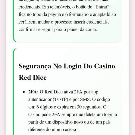
credenciais. Em telemóveis, o botão de “Entrar”
fica no topo da página e o formulário é adaptado ao
ecrã, sem mudar o processo: inserir credenciais,
confirmar e seguir para o painel da conta.
Segurança No Login Do Casino
Red Dice
2FA:
O Red Dice ativa 2FA por app
autenticador (TOTP) e por SMS. O código
tem 6 dígitos e expira em 30 segundos. O
casino pede 2FA sempre que deteta um login a
partir de um dispositivo novo ou de um país
diferente do último acesso.