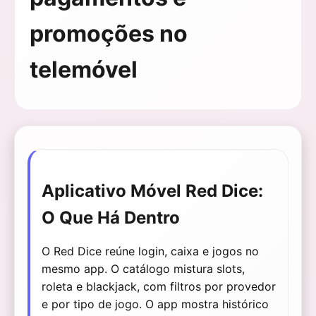
promoções no
telemóvel
Aplicativo Móvel Red Dice:
O Que Há Dentro
O Red Dice reúne login, caixa e jogos no
mesmo app. O catálogo mistura slots,
roleta e blackjack, com filtros por provedor
e por tipo de jogo. O app mostra histórico