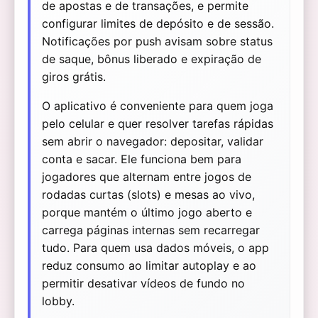
de apostas e de transações, e permite
configurar limites de depósito e de sessão.
Notificações por push avisam sobre status
de saque, bônus liberado e expiração de
giros grátis.
O aplicativo é conveniente para quem joga
pelo celular e quer resolver tarefas rápidas
sem abrir o navegador: depositar, validar
conta e sacar. Ele funciona bem para
jogadores que alternam entre jogos de
rodadas curtas (slots) e mesas ao vivo,
porque mantém o último jogo aberto e
carrega páginas internas sem recarregar
tudo. Para quem usa dados móveis, o app
reduz consumo ao limitar autoplay e ao
permitir desativar vídeos de fundo no
lobby.