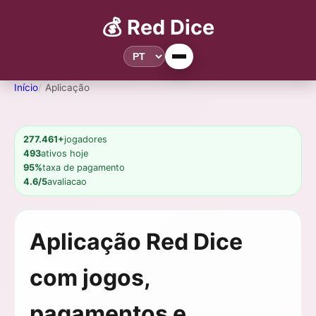
💰 Red Dice
Início
Aplicação
277.461+
jogadores
493
ativos hoje
95%
taxa de pagamento
4.6/5
avaliacao
Aplicação Red Dice
com jogos,
pagamentos e