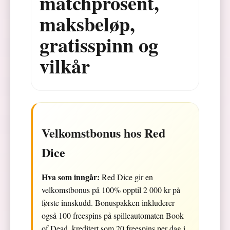
matchprosent,
maksbeløp,
gratisspinn og
vilkår
Velkomstbonus hos Red
Dice
Hva som inngår:
Red Dice gir en
velkomstbonus på 100% opptil 2 000 kr på
første innskudd. Bonuspakken inkluderer
også 100 freespins på spilleautomaten Book
of Dead, kreditert som 20 freespins per dag i