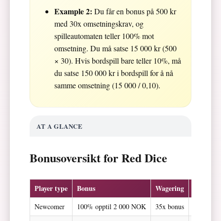
Example 2:
Du får en bonus på 500 kr
med 30x omsetningskrav, og
spilleautomaten teller 100% mot
omsetning. Du må satse 15 000 kr (500
× 30). Hvis bordspill bare teller 10%, må
du satse 150 000 kr i bordspill for å nå
samme omsetning (15 000 / 0,10).
AT A GLANCE
Bonusoversikt for Red Dice
Player type
Bonus
Wagering
Free Spi
Newcomer
100% opptil 2 000 NOK
35x bonus
100