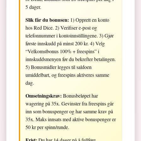
5 dager.
Slik får du bonusen:
1) Opprett en konto
hos Red Dice. 2) Verifiser e-post og
telefonnummer i kontoinnstillingene. 3) Gjør
første innskudd på minst 200 kr. 4) Velg
“Velkomstbonus 100% + freespins” i
innskuddsmenyen før du bekrefter betalingen.
5) Bonusmidler legges til saldoen
umiddelbart, og freespins aktiveres samme
dag.
Omsetningskrav:
Bonusbeløpet har
wagering på 35x. Gevinster fra freespins går
inn som bonuspenger og har samme krav på
35x. Maks innsats med aktive bonuspenger er
50 kr per spinn/runde.
Frist:
Du har 14 dager på å fullføre