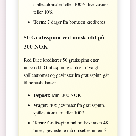
spilleautomater teller 100%, live casino
teller 10%
Term:
7 dager fra bonusen krediteres
50 Gratisspinn ved innskudd på
300 NOK
Red Dice krediterer 50 gratisspinn etter
innskudd. Gratisspinn gis på en utvalgt
spilleautomat og gevinster fra gratisspinn går
til bonusbalansen.
Deposit:
Min. 300 NOK
Wager:
40x gevinster fra gratisspinn,
spilleautomater teller 100%
Term:
Gratisspinn må brukes innen 48
timer; gevinstene må omsettes innen 5