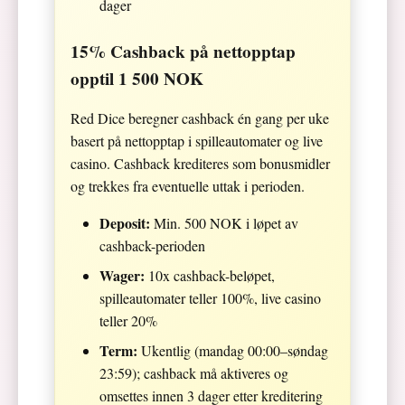
dager
15% Cashback på nettopptap
opptil 1 500 NOK
Red Dice beregner cashback én gang per uke
basert på nettopptap i spilleautomater og live
casino. Cashback krediteres som bonusmidler
og trekkes fra eventuelle uttak i perioden.
Deposit:
Min. 500 NOK i løpet av
cashback-perioden
Wager:
10x cashback-beløpet,
spilleautomater teller 100%, live casino
teller 20%
Term:
Ukentlig (mandag 00:00–søndag
23:59); cashback må aktiveres og
omsettes innen 3 dager etter kreditering