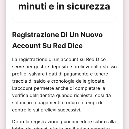
minuti e in sicurezza
Registrazione Di Un Nuovo
Account Su Red Dice
La registrazione di un account su Red Dice
serve per gestire depositi e prelievi dallo stesso
profilo, salvare i dati di pagamento e tenere
traccia di saldo e cronologia delle giocate.
L’account permette anche di completare la
verifica dell’identità quando richiesta, così da
sbloccare i pagamenti e ridurre i tempi di
controllo sui prelievi successivi.
Dopo la registrazione puoi accedere subito alla
lobby dei giochi, effettuare il primo deposito,