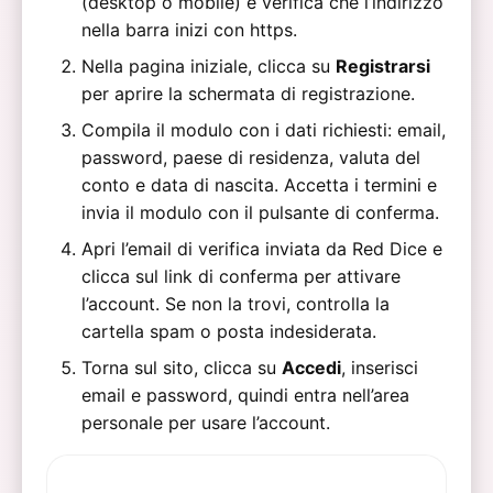
(desktop o mobile) e verifica che l’indirizzo
nella barra inizi con https.
Nella pagina iniziale, clicca su
Registrarsi
per aprire la schermata di registrazione.
Compila il modulo con i dati richiesti: email,
password, paese di residenza, valuta del
conto e data di nascita. Accetta i termini e
invia il modulo con il pulsante di conferma.
Apri l’email di verifica inviata da Red Dice e
clicca sul link di conferma per attivare
l’account. Se non la trovi, controlla la
cartella spam o posta indesiderata.
Torna sul sito, clicca su
Accedi
, inserisci
email e password, quindi entra nell’area
personale per usare l’account.