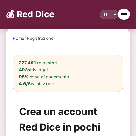
💰 Red Dice
Home
Registrazione
277.461+
giocatori
493
attivi oggi
95%
tasso di pagamento
4.6/5
valutazione
Crea un account
Red Dice in pochi