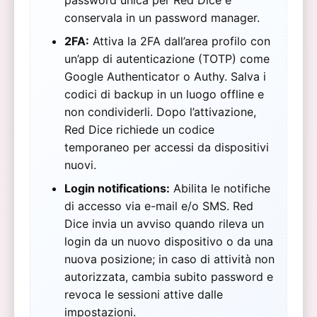
password unica per Red Dice e
conservala in un password manager.
2FA:
Attiva la 2FA dall’area profilo con
un’app di autenticazione (TOTP) come
Google Authenticator o Authy. Salva i
codici di backup in un luogo offline e
non condividerli. Dopo l’attivazione,
Red Dice richiede un codice
temporaneo per accessi da dispositivi
nuovi.
Login notifications:
Abilita le notifiche
di accesso via e-mail e/o SMS. Red
Dice invia un avviso quando rileva un
login da un nuovo dispositivo o da una
nuova posizione; in caso di attività non
autorizzata, cambia subito password e
revoca le sessioni attive dalle
impostazioni.