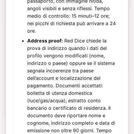
passaporto, con immagine nitida,
angoli visibili e senza riflessi. Tempo
medio di controllo: 15 minuti–12 ore;
nei picchi di richiesta può arrivare a 24
ore.
Address proof:
Red Dice chiede la
prova di indirizzo quando i dati del
profilo vengono modificati (nome,
indirizzo o paese) oppure se il sistema
segnala incoerenze tra paese
dell’account e localizzazione del
pagamento. Documenti accettati:
bolletta di utenza domestica
(luce/gas/acqua), estratto conto
bancario o certificato di residenza. Il
documento deve riportare nome e
cognome, indirizzo completo e data di
emissione non oltre 90 giorni. Tempo