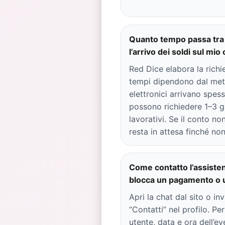
Quanto tempo passa tra l
l’arrivo dei soldi sul mio
Red Dice elabora la richie
tempi dipendono dal meto
elettronici arrivano spess
possono richiedere 1–3 gio
lavorativi. Se il conto non
resta in attesa finché no
Come contatto l’assisten
blocca un pagamento o 
Apri la chat dal sito o in
“Contatti” nel profilo. Pe
utente, data e ora dell’ev