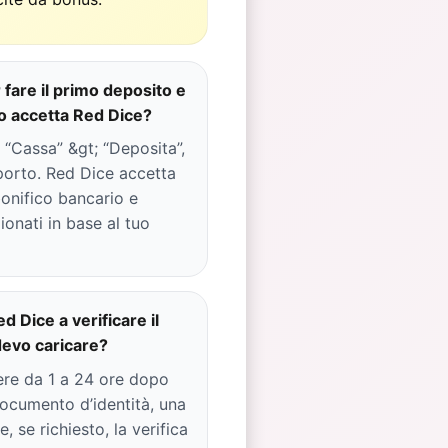
 fare il primo deposito e
o accetta Red Dice?
i “Cassa” &gt; “Deposita”,
mporto. Red Dice accetta
onifico bancario e
zionati in base al tuo
 Dice a verificare il
devo caricare?
nere da 1 a 24 ore dopo
n documento d’identità, una
, se richiesto, la verifica