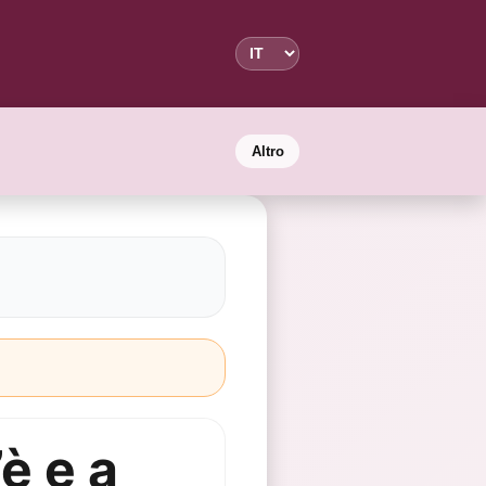
Altro
è e a