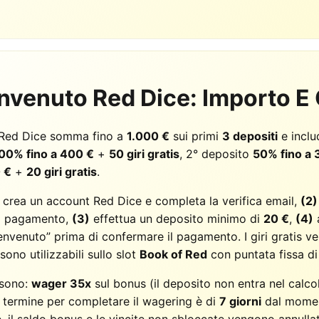
venuto Red Dice: Importo E G
i Red Dice somma fino a
1.000 €
sui primi
3 depositi
e incl
00% fino a 400 €
+
50 giri gratis
, 2° deposito
50% fino a 
 €
+
20 giri gratis
.
crea un account Red Dice e completa la verifica email,
(2)
di pagamento,
(3)
effettua un deposito minimo di
20 €
,
(4)
a
envenuto” prima di confermare il pagamento. I giri gratis v
ono utilizzabili sullo slot
Book of Red
con puntata fissa d
 sono:
wager 35x
sul bonus (il deposito non entra nel calco
 Il termine per completare il wagering è di
7 giorni
dal moment
, il saldo bonus e le vincite non sbloccate vengono annullat