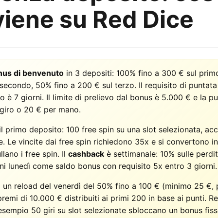
viene su Red Dice
nus di benvenuto
in 3 depositi: 100% fino a 300 € sul pri
secondo, 50% fino a 200 € sul terzo. Il requisito di puntata
 è 7 giorni. Il limite di prelievo dal bonus è 5.000 € e la 
 giro o 20 € per mano.
l primo deposito: 100 free spin su una slot selezionata, acc
e. Le vincite dai free spin richiedono 35x e si convertono i
lano i free spin. Il
cashback
è settimanale: 10% sulle perdit
ni lunedì come saldo bonus con requisito 5x entro 3 giorni.
un reload del venerdì del 50% fino a 100 € (minimo 25 €, 
emi di 10.000 € distribuiti ai primi 200 in base ai punti. R
r esempio 50 giri su slot selezionate sbloccano un bonus fi