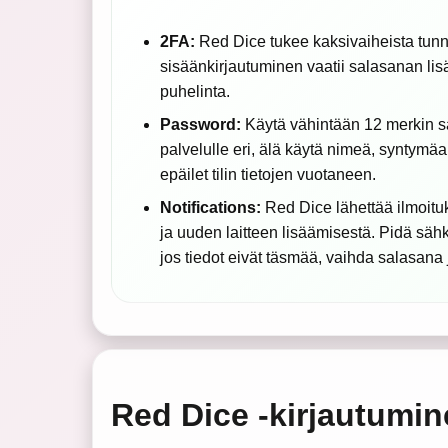
2FA:
Red Dice tukee kaksivaiheista tunn
sisäänkirjautuminen vaatii salasanan lisä
puhelinta.
Password:
Käytä vähintään 12 merkin sal
palvelulle eri, älä käytä nimeä, syntymäa
epäilet tilin tietojen vuotaneen.
Notifications:
Red Dice lähettää ilmoituk
ja uuden laitteen lisäämisestä. Pidä sähköp
jos tiedot eivät täsmää, vaihda salasana ja
Red Dice -kirjautumi