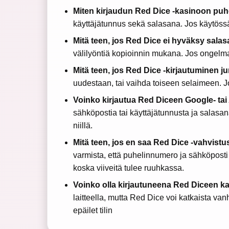
Miten kirjaudun Red Dice -kasinoon puhe
käyttäjätunnus sekä salasana. Jos käytössä o
Mitä teen, jos Red Dice ei hyväksy salas
välilyöntiä kopioinnin mukana. Jos ongelma
Mitä teen, jos Red Dice -kirjautuminen ju
uudestaan, tai vaihda toiseen selaimeen. J
Voinko kirjautua Red Diceen Google- tai 
sähköpostia tai käyttäjätunnusta ja salasana
niillä.
Mitä teen, jos en saa Red Dice -vahvistu
varmista, että puhelinnumero ja sähköposti o
koska viiveitä tulee ruuhkassa.
Voinko olla kirjautuneena Red Diceen kah
laitteella, mutta Red Dice voi katkaista va
epäilet tilin