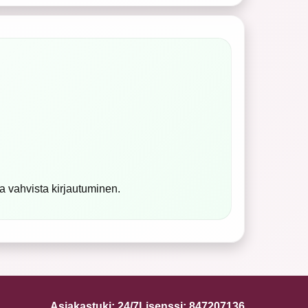
.
ja vahvista kirjautuminen.
Asiakastuki: 24/7
Lisenssi: 847207136