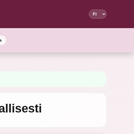
a
allisesti