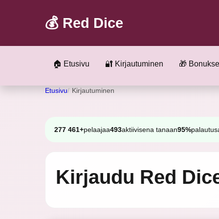
💰 Red Dice
🏠 Etusivu
🔐 Kirjautuminen
🎁 Bonukse
Etusivu
Kirjautuminen
277 461+
pelaajaa
493
aktiivisena tanaan
95%
palautus
Kirjaudu Red Diceen