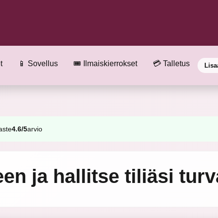
t
📱 Sovellus
🎟️ Ilmaiskierrokset
💳 Talletus
Lisa
aste
4.6/5
arvio
 ja hallitse tiliäsi turv