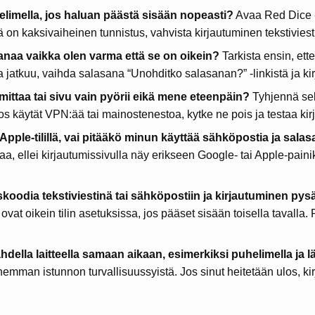
limella, jos haluan päästä sisään nopeasti?
Avaa Red Dice -s
n kaksivaiheinen tunnistus, vahvista kirjautuminen tekstiviestik
anaa vaikka olen varma että se on oikein?
Tarkista ensin, ett
 jatkuu, vaihda salasana “Unohditko salasanan?” -linkistä ja ki
mittaa tai sivu vain pyörii eikä mene eteenpäin?
Tyhjennä sela
os käytät VPN:ää tai mainostenestoa, kytke ne pois ja testaa ki
Apple-tilillä, vai pitääkö minun käyttää sähköpostia ja sala
a, ellei kirjautumissivulla näy erikseen Google- tai Apple-painikk
skoodia tekstiviestinä tai sähköpostiin ja kirjautuminen pys
vat oikein tilin asetuksissa, jos pääset sisään toisella tavalla
della laitteella samaan aikaan, esimerkiksi puhelimella ja l
nhemman istunnon turvallisuussyistä. Jos sinut heitetään ulos, k