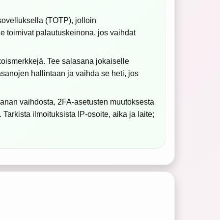
ovelluksella (TOTP), jolloin
ne toimivat palautuskeinona, jos vaihdat
ikoismerkkejä. Tee salasana jokaiselle
sanojen hallintaan ja vaihda se heti, jos
alasanan vaihdosta, 2FA-asetusten muutoksesta
Tarkista ilmoituksista IP-osoite, aika ja laite;