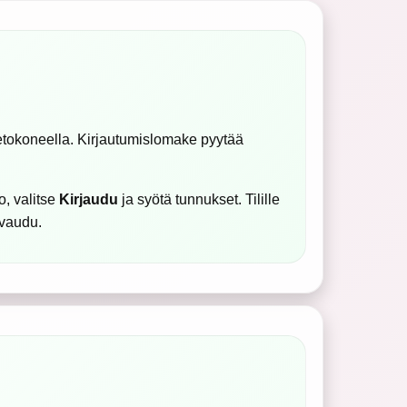
ietokoneella. Kirjautumislomake pyytää
o, valitse
Kirjaudu
ja syötä tunnukset. Tilille
avaudu.