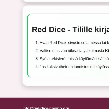
Red Dice - Tilille ki
Avaa Red Dice -sivusto selaimessa tai k
Valitse etusivun oikeasta yläkulmasta
K
Syötä rekisteröinnissä käyttämäsi sähkö
Jos kaksivaiheinen tunnistus on käytössä,
info@red-dice-casino.org