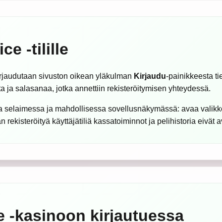
e -tilille
 kirjaudutaan sivuston oikean yläkulman
Kirjaudu
-painikkeesta t
a ja salasanaa, jotka annettiin rekisteröitymisen yhteydessä.
lla selaimessa ja mahdollisessa sovellusnäkymässä: avaa valikk
n rekisteröityä käyttäjätiliä kassatoiminnot ja pelihistoria eivät 
e -kasinoon kirjautuessa