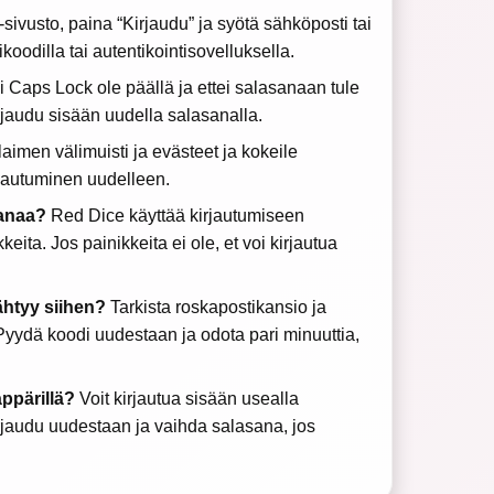
ivusto, paina “Kirjaudu” ja syötä sähköposti tai
oodilla tai autentikointisovelluksella.
ei Caps Lock ole päällä ja ettei salasanaan tule
rjaudu sisään uudella salasanalla.
imen välimuisti ja evästeet ja kokeile
rjautuminen uudelleen.
sanaa?
Red Dice käyttää kirjautumiseen
eita. Jos painikkeita ei ole, et voi kirjautua
ähtyy siihen?
Tarkista roskapostikansio ja
. Pyydä koodi uudestaan ja odota pari minuuttia,
äppärillä?
Voit kirjautua sisään usealla
irjaudu uudestaan ja vaihda salasana, jos