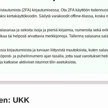
istautumista (2FA) kirjautumisessa. Ota 2FA käyttöön todennuss
ksi kertakäyttökoodin. Säilytä varakoodit offline-tilassa, koska 
asanaa ja sekoita isoja ja pieniä kirjaimia, numeroita sekä er
ikaa tai helposti arvattavia merkkijonoja. Tallenna salasana sala
sia kirjautumisista ja turvaan liittyvistä muutoksista, kuten s
osti- ja puhelinnumero ajan tasalla, jotta saat varoitukset heti. 
 katkaise aktiiviset istunnot tilin asetuksista.
nen: UKK