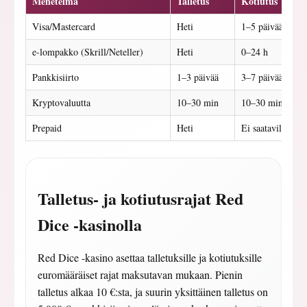
Menetelmä
Talletus
Kotiutus
Visa/Mastercard
Heti
1–5 päivää
e-lompakko (Skrill/Neteller)
Heti
0–24 h
Pankkisiirto
1–3 päivää
3–7 päivää
Kryptovaluutta
10–30 min
10–30 min
Prepaid
Heti
Ei saatavilla
Talletus- ja kotiutusrajat Red
Dice -kasinolla
Red Dice -kasino asettaa talletuksille ja kotiutuksille
euromääräiset rajat maksutavan mukaan. Pienin
talletus alkaa 10 €:sta, ja suurin yksittäinen talletus on