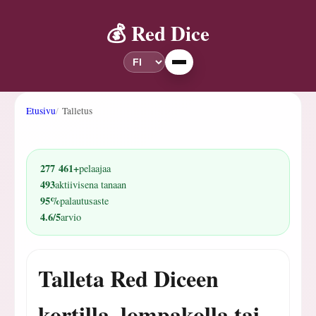
💰 Red Dice
Etusivu
Talletus
277 461+
pelaajaa
493
aktiivisena tanaan
95%
palautusaste
4.6/5
arvio
Talleta Red Diceen
kortilla, lompakolla tai