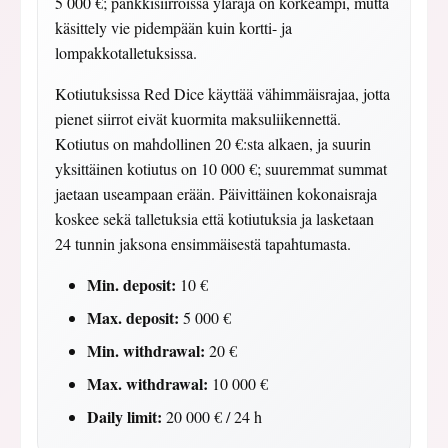
5 000 €; pankkisiirroissa yläraja on korkeampi, mutta
käsittely vie pidempään kuin kortti- ja
lompakkotalletuksissa.
Kotiutuksissa Red Dice käyttää vähimmäisrajaa, jotta
pienet siirrot eivät kuormita maksuliikennettä.
Kotiutus on mahdollinen 20 €:sta alkaen, ja suurin
yksittäinen kotiutus on 10 000 €; suuremmat summat
jaetaan useampaan erään. Päivittäinen kokonaisraja
koskee sekä talletuksia että kotiutuksia ja lasketaan
24 tunnin jaksona ensimmäisestä tapahtumasta.
Min. deposit:
10 €
Max. deposit:
5 000 €
Min. withdrawal:
20 €
Max. withdrawal:
10 000 €
Daily limit:
20 000 € / 24 h