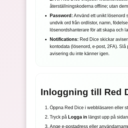
återställningskoderna offline; utan dem
Password:
Använd ett unikt lösenord s
undvik ord från ordlistor, namn, födel
lösenordshanterare för att skapa och la
Notifications:
Red Dice skickar aviseri
kontodata (lösenord, e-post, 2FA). Slå 
avisering du inte känner igen.
Inloggning till Red 
Öppna Red Dice i webbläsaren eller s
Tryck på
Logga in
längst upp på sidan 
Ange e-postadress eller användarnamn 