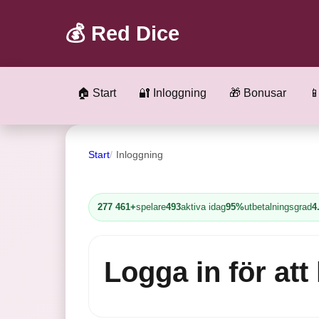
💰 Red Dice
🏠 Start
🔐 Inloggning
🎁 Bonusar

Start
Inloggning
277 461+
spelare
493
aktiva idag
95%
utbetalningsgrad
4
Logga in för at