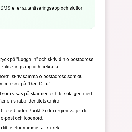
SMS eller autentiseringsapp och slutför
yck på ”Logga in” och skriv din e-postadress
entiseringsapp och bekräfta.
nord”, skriv samma e-postadress som du
ten och sök på ”Red Dice”.
d som visas på skärmen och försök igen med
ter en snabb identitetskontroll.
ce erbjuder BankID i din region väljer du
e-post och lösenord.
 ditt telefonnummer är korrekt i