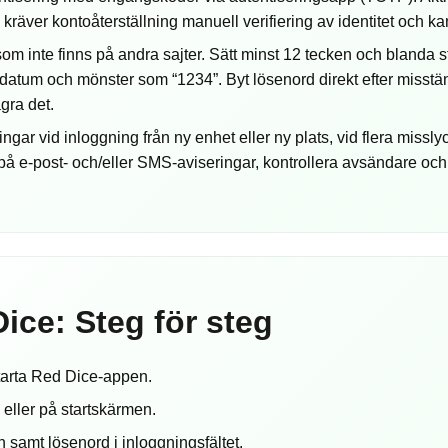
 kräver kontoåterställning manuell verifiering av identitet och k
om inte finns på andra sajter. Sätt minst 12 tecken och blanda s
sedatum och mönster som “1234”. Byt lösenord direkt efter misst
gra det.
ngar vid inloggning från ny enhet eller ny plats, vid flera missl
på e-post- och/eller SMS-aviseringar, kontrollera avsändare och
Dice: Steg för steg
tarta Red Dice-appen.
eller på startskärmen.
samt lösenord i inloggningsfältet.