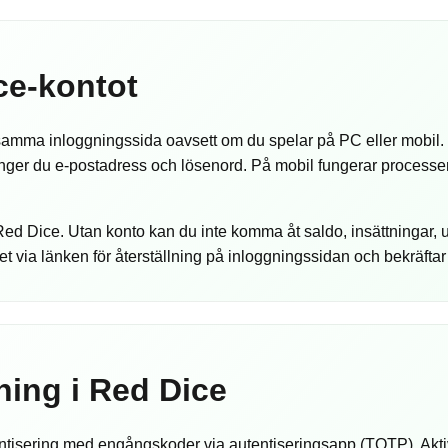
ce-kontot
samma inloggningssida oavsett om du spelar på PC eller mobil.
nger du e-postadress och lösenord. På mobil fungerar processen
 Red Dice. Utan konto kan du inte komma åt saldo, insättningar, u
et via länken för återställning på inloggningssidan och bekräftar 
ning i Red Dice
ntisering med engångskoder via autentiseringsapp (TOTP). Aktiv