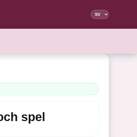
och spel