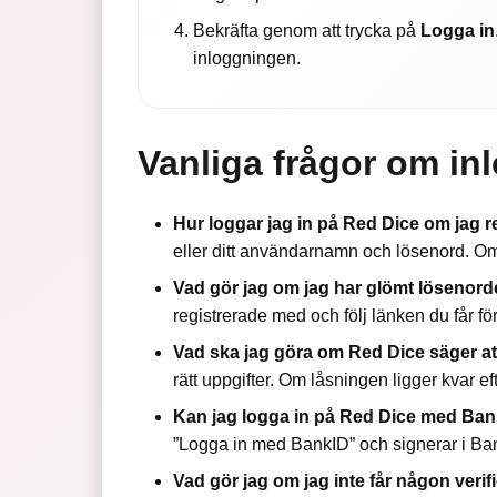
Bekräfta genom att trycka på
Logga in
inloggningen.
Vanliga frågor om in
Hur loggar jag in på Red Dice om jag re
eller ditt användarnamn och lösenord. Om
Vad gör jag om jag har glömt lösenorde
registrerade med och följ länken du får fö
Vad ska jag göra om Red Dice säger att
rätt uppgifter. Om låsningen ligger kvar e
Kan jag logga in på Red Dice med Bank
”Logga in med BankID” och signerar i Ba
Vad gör jag om jag inte får någon veri