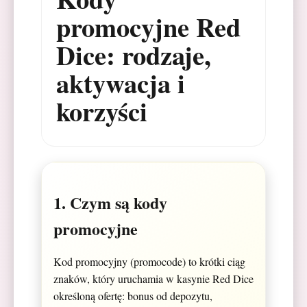
promocyjne Red
Dice: rodzaje,
aktywacja i
korzyści
1. Czym są kody
promocyjne
Kod promocyjny (promocode) to krótki ciąg
znaków, który uruchamia w kasynie Red Dice
określoną ofertę: bonus od depozytu,