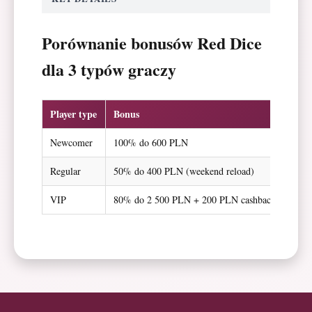
Porównanie bonusów Red Dice
dla 3 typów graczy
Player type
Bonus
Wag
Newcomer
100% do 600 PLN
35x 
Regular
50% do 400 PLN (weekend reload)
30x 
VIP
80% do 2 500 PLN + 200 PLN cashback
25x 