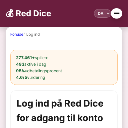
💰 Red Dice
Forside
Log ind
277.461+
spillere
493
aktive i dag
95%
udbetalingsprocent
4.6/5
vurdering
Log ind på Red Dice
for adgang til konto