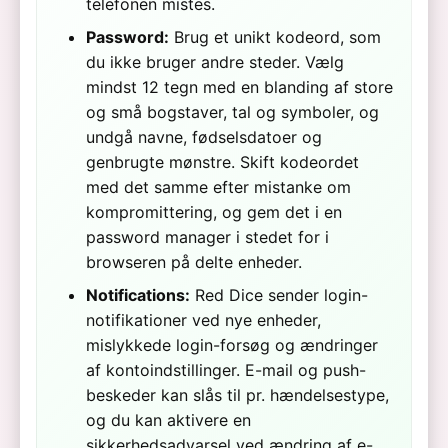
telefonen mistes.
Password:
Brug et unikt kodeord, som
du ikke bruger andre steder. Vælg
mindst 12 tegn med en blanding af store
og små bogstaver, tal og symboler, og
undgå navne, fødselsdatoer og
genbrugte mønstre. Skift kodeordet
med det samme efter mistanke om
kompromittering, og gem det i en
password manager i stedet for i
browseren på delte enheder.
Notifications:
Red Dice sender login-
notifikationer ved nye enheder,
mislykkede login-forsøg og ændringer
af kontoindstillinger. E-mail og push-
beskeder kan slås til pr. hændelsestype,
og du kan aktivere en
sikkerhedsadvarsel ved ændring af e-